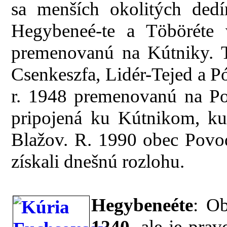
sa menších okolitých dedí
Hegybeneé-te a Töböréte 
premenovanú na Kútniky. T
Csenkeszfa, Lidér-Tejed a P
r. 1948 premenovanú na Po
pripojená ku Kútnikom, ku 
Blažov. R. 1990 obec Povod
získali dnešnú rozlohu.
Hegybeneéte
: O
1240
, ale je pra