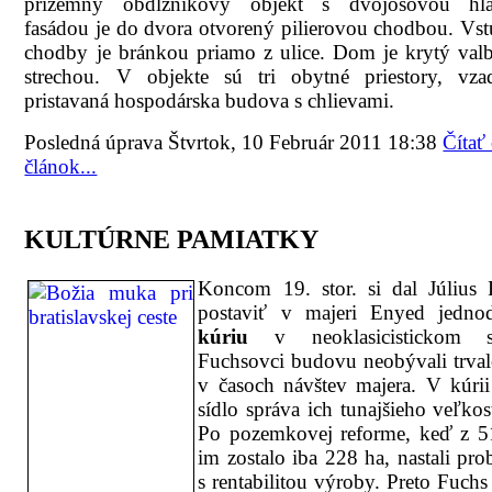
prízemný obdĺžnikový objekt s dvojosovou hl
fasádou je do dvora otvorený pilierovou chodbou. Vs
chodby je bránkou priamo z ulice. Dom je krytý val
strechou. V objekte sú tri obytné priestory, vza
pristavaná hospodárska budova s chlievami.
Posledná úprava Štvrtok, 10 Február 2011 18:38
Čítať
článok...
KULTÚRNE PAMIATKY
Koncom 19. stor. si dal Július 
postaviť v majeri Enyed jedno
kúriu
v neoklasicistickom s
Fuchsovci budovu neobývali trval
v časoch návštev majera. V kúri
sídlo správa ich tunajšieho veľkos
Po pozemkovej reforme, keď z 5
im zostalo iba 228 ha, nastali pr
s rentabilitou výroby. Preto Fuchs