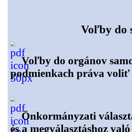
Voľby do 
Voľby do orgánov samos
podmienkach práva voliť 
Önkormányzati választá
és a megválasztáshoz való j