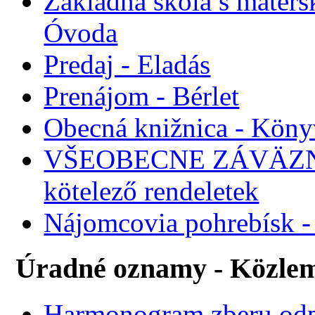
Základná škola s maters
Óvoda
Predaj - Eladás
Prenájom - Bérlet
Obecná knižnica - Köny
VŠEOBECNE ZÁVÄZNÉ
kötelező rendeletek
Nájomcovia pohrebísk - 
Úradné oznamy - Közle
Harmonogram zberu odp