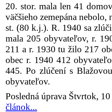
20. stor. mala len 41 domo
väčšieho zemepána nebolo, n
st. (80 k.j.). R. 1940 sa zlú
mala 205 obyvateľov, r. 190
211 a r. 1930 tu žilo 217 o
obec r. 1940 412 obyvateľov
445. Po zlúčení s Blažovo
obyvateľov.
Posledná úprava Štvrtok, 1
článok...