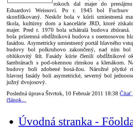
rokoch dal majer do prenájmu
Eduardovi Weissovi. Po r. 1945 bol Fuchsov 
skonfiškovaný. Neskôr bola v kúrii umiestnená mat
škola, kultúrny dom a kancelárie JRD, ktoré získal
majer. Pred r. 1970 bola schátralá budova zbúraná.
bola prízemná obdĺžniková budova s osemosovou hl
fasádou. Asymetricky umiestnený portál hlavného vst
budovy bol polkruhovo zakončený, nad ním bol
oblúkovitý štít. Fasády kúrie členili obdĺžnikové 
šambránach s pod-okennou rímskou a klenákom. Ná
budovy boli zdobené bosá-žou. Nárožné plytké riz
hlavnej fasády boli asymetrické, severný bol jednoo
južný dvojosový.
Posledná úprava Štvrtok, 10 Február 2011 18:38
Čítať
článok...
Úvodná stranka - Főolda