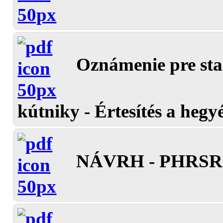
Oznámenie pre st
kútniky - Értesítés a heg
NÁVRH - PHRSR o