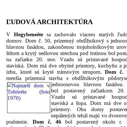
ĽUDOVÁ ARCHITEKTÚRA
V
Hegybeneéte
sa zachovalo viacero starých ľud
domov. Dom č. 50, prízemný obdĺžnikový s jednoo
hlavnou fasádou, zakončenou trojuholníkovým uro
štítom a krytý sedlovou strechou pod trstinou bol pos
na začiatku 20. stor. Vzadu sú pristavané hospod
staviská. Dom má dve obytné priestory, kuchyňu a p
izbu, ktoré sú kryté trámovým stropom.
Dom č. 
menšia prízemná stavba s obdĺžnikovým pôdory
jednoosovou hlavnou fasádou
bol postavený začiatkom 20. 
Vzadu sú pristavané hospod
staviská a šopa. Dom má dve o
priestory. Oba domy postav
nepálených tehál majú vo dvorovej
podstenie.
Dom č. 46
bol postavený okolo r. 