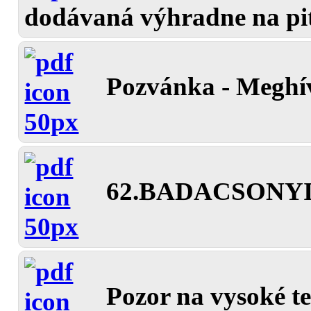
dodávaná výhradne na pit
Pozvánka - Meghív
62.BADACSONYI S
Pozor na vysoké te