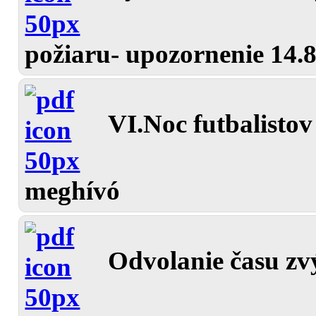
požiaru- upozornenie 14.
VI.Noc futbalistov
meghívó
Odvolanie času zv