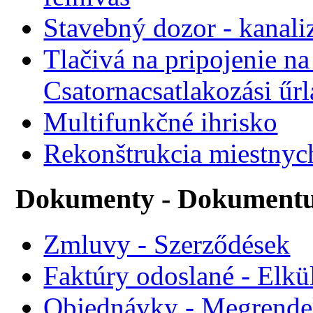
Stavebný dozor - kanali
Tlačivá na pripojenie na
Csatornacsatlakozási űr
Multifunkčné ihrisko
Rekonštrukcia miestnyc
Dokumenty - Dokument
Zmluvy - Szerződések
Faktúry odoslané - Elkü
Objednávky - Megrende