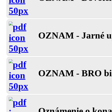
OZNAM - Jarné up
OZNAM - BRO biol
Oznámenie o konan