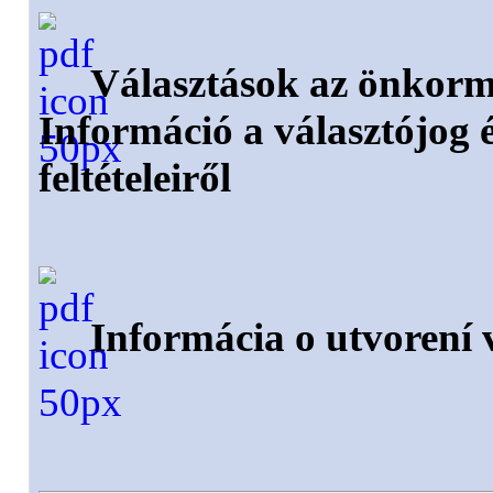
Választások az önkormá
Információ a választójog 
feltételeiről
Informácia o utvorení