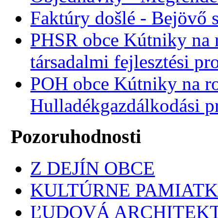
Faktúry došlé - Bejövő 
PHSR obce Kútniky na r
társadalmi fejlesztési p
POH obce Kútniky na r
Hulladékgazdálkodási 
Pozoruhodnosti
Z DEJÍN OBCE
KULTÚRNE PAMIAT
ĽUDOVÁ ARCHITEK