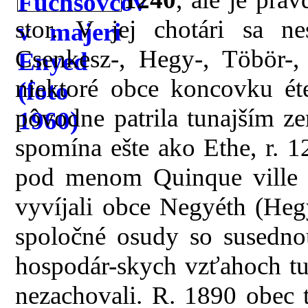
stor. V jej chotári sa n
Csenkesz-, Hegy-, Töbör-,
niektoré obce koncovku éte
pôvodne patrila tunajším 
spomína ešte ako Ethe, r. 
pod menom Quinque ville E
vyvíjali obce Negyéth (Heg
spoločné osudy so susedno
hospodár-skych vzťahoch t
nezachovali. R. 1890 obec 