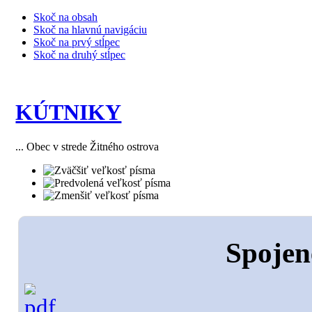
Skoč na obsah
Skoč na hlavnú navigáciu
Skoč na prvý stĺpec
Skoč na druhý stĺpec
KÚTNIKY
... Obec v strede Žitného ostrova
Spojen